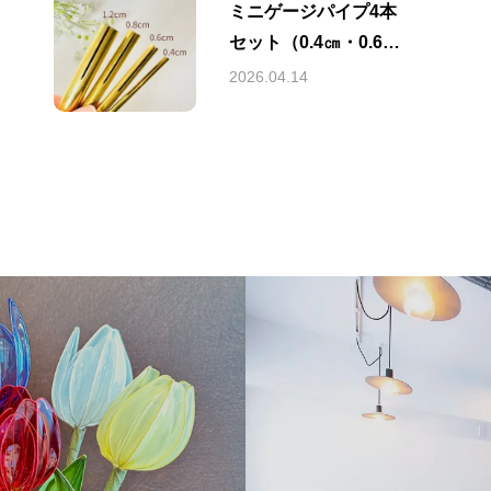
ミニゲージパイプ4本
当教室の特徴
ディ
セット（0.4㎝・0.6
㎝・0.8㎝・1.2㎝）販
2026.04.14
売中！
ス
ディップジュエリーコース
天然
コースお申込み
ご予