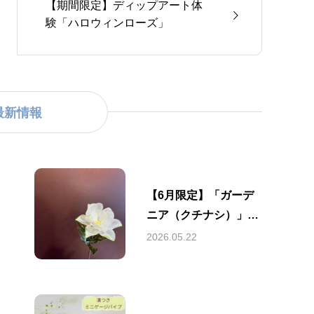
【期間限定】ディップアート体
験「ハロウィンローズ」
最新情報
【6月限定】「ガーデ
ニア（クチナシ）」デ
ィップアート体験のご
2026.05.22
案内