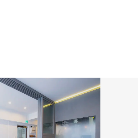
ップアートの魅力
石ディップアート講座
約